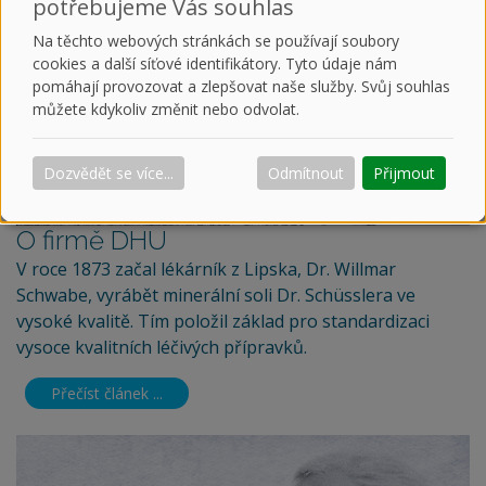
potřebujeme Vás souhlas
Přečíst článek ...
Na těchto webových stránkách se používají soubory
cookies a další síťové identifikátory. Tyto údaje nám
pomáhají provozovat a zlepšovat naše služby. Svůj souhlas
můžete kdykoliv změnit nebo odvolat.
Dozvědět se více...
Odmítnout
Přijmout
O firmě DHU
V roce 1873 začal lékárník z Lipska, Dr. Willmar
Schwabe, vyrábět minerální soli Dr. Schüsslera ve
vysoké kvalitě. Tím položil základ pro standardizaci
vysoce kvalitních léčivých přípravků.
Přečíst článek ...