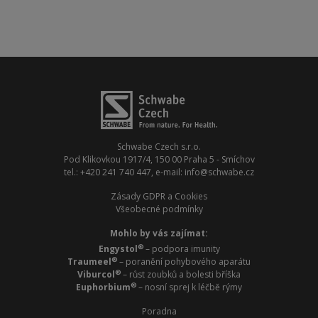
Schwabe Czech s.r.o.
Pod Klikovkou 1917/4, 150 00 Praha 5 - Smíchov
tel.: +420 241 740 447, e-mail: info@schwabe.cz
Zásady GDPR a Cookies
Všeobecné podmínky
Mohlo by vás zajímat:
®
Engystol
– podpora imunity
®
Traumeel
– poranění pohybového aparátu
®
Viburcol
– růst zoubků a bolesti bříška
®
Euphorbium
– nosní sprej k léčbě rýmy
Poradna