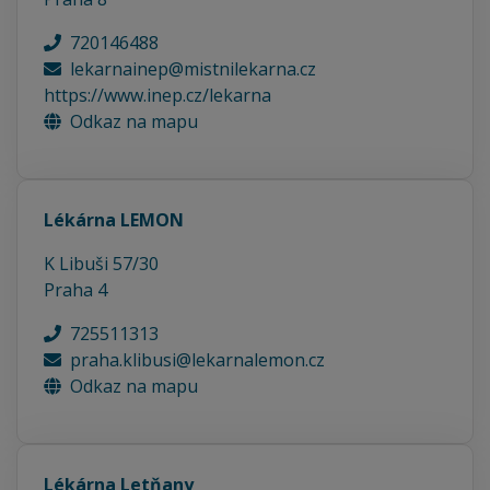
720146488
lekarnainep@mistnilekarna.cz
https://www.inep.cz/lekarna
Odkaz na mapu
Lékárna LEMON
K Libuši 57/30
Praha 4
725511313
praha.klibusi@lekarnalemon.cz
Odkaz na mapu
Lékárna Letňany