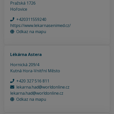
Pražská 1726
Hořovice
+420311559240
https://www.lekarnasenimed.cz/
Odkaz na mapu
Lékárna Astera
Hornická 209/4
Kutná Hora-Vnitřní Město
+420 327 516 811
lekarna.had@worldonline.cz
lekarna.had@worldonline.cz
Odkaz na mapu