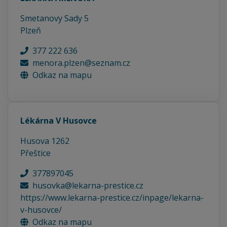
Smetanovy Sady 5
Plzeň
377 222 636
menora.plzen@seznam.cz
Odkaz na mapu
Lékárna V Husovce
Husova 1262
Přeštice
377897045
husovka@lekarna-prestice.cz
https://www.lekarna-prestice.cz/inpage/lekarna-
v-husovce/
Odkaz na mapu