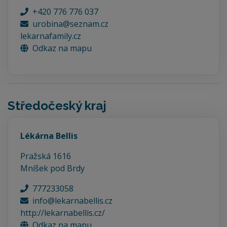
+420 776 776 037
urobina@seznam.cz
lekarnafamily.cz
Odkaz na mapu
Středočeský kraj
Lékárna Bellis
Pražská 1616
Mníšek pod Brdy
777233058
info@lekarnabellis.cz
http://lekarnabellis.cz/
Odkaz na mapu