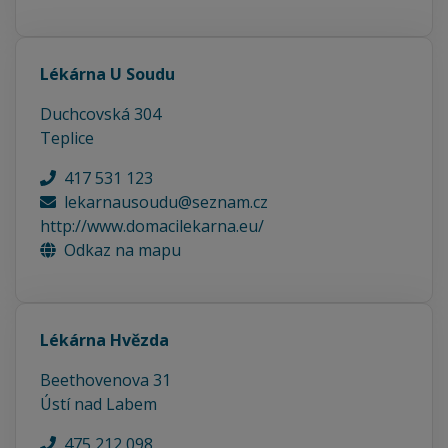
Lékárna U Soudu
Duchcovská 304
Teplice
417 531 123
lekarnausoudu@seznam.cz
http://www.domacilekarna.eu/
Odkaz na mapu
Lékárna Hvězda
Beethovenova 31
Ústí nad Labem
475 212 098